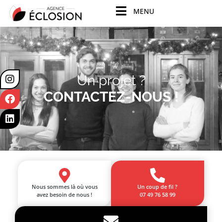
principal
MENU
Un projet ?
CONTACTEZ-NOUS !
Nous sommes là où vous
Un coup de fil ?
avez besoin de nous !
07 49 76 58 99