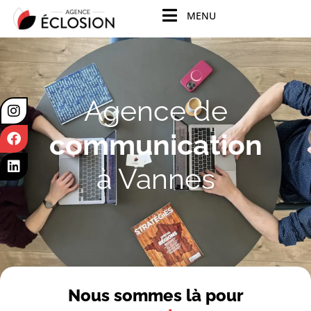
principal
MENU
Agence de
communication
à Vannes
Nous sommes là pour