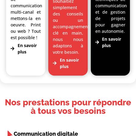
souhaitiez
communication
communication
simplement
multi-canal et
et de gestion
des conseils
mettons-la en
de projets
ou un
oeuvre. Print
pour gagner
accompagnement
ou web ? Tout
en autonomie.
clé en main,
est possible !
En savoir
nous nous
En savoir
plus
adaptons à
plus
votre besoin.
En savoir
plus
Nos prestations pour répondre
à tous vos besoins
Communication digitale